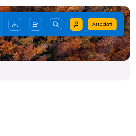
Associati
iano
ish
Ricordami
Smarrito i dati?
Clicca qui per recuperarli