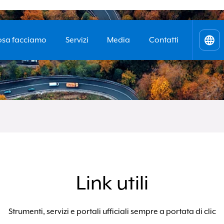
sa facciamo
Servizi
Media
Contatti
Ital
Engl
Vantaggi
invia la tua
richiesta
Link utili
Strumenti, servizi e portali ufficiali sempre a portata di clic