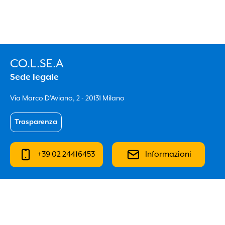
CO.L.SE.A
Sede legale
Via Marco D’Aviano, 2 - 20131 Milano
Trasparenza
+39 02 24416453
Informazioni
Iscr. RUI n. E000205077 del 04/10/2007
Intermediario soggetto al controllo IVASS
https://ruipubblico.ivass.it/rui-pubblica