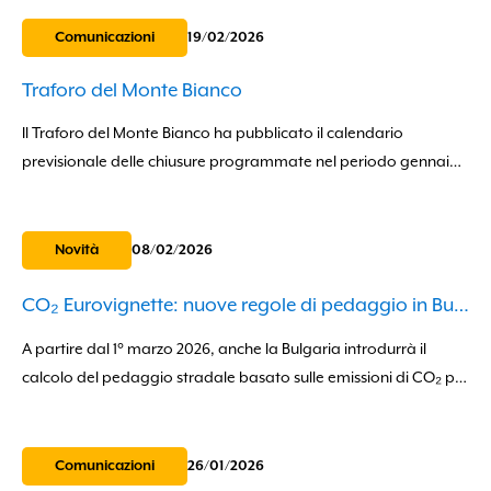
a...
Comunicazioni
19/02/2026
Traforo del Monte Bianco
Il Traforo del Monte Bianco ha pubblicato il calendario
previsionale delle chiusure programmate nel periodo gennaio–
agosto 2026, previste per esercitazioni di sicurezza e lavori di
manutenzione. Le interruzioni della circolazione sono...
Novità
08/02/2026
CO₂ Eurovignette: nuove regole di pedaggio in Bulgaria
A partire dal 1° marzo 2026, anche la Bulgaria introdurrà il
calcolo del pedaggio stradale basato sulle emissioni di CO₂ per
i veicoli pesanti oltre le 3,5 tonnellate.La misura...
Comunicazioni
26/01/2026