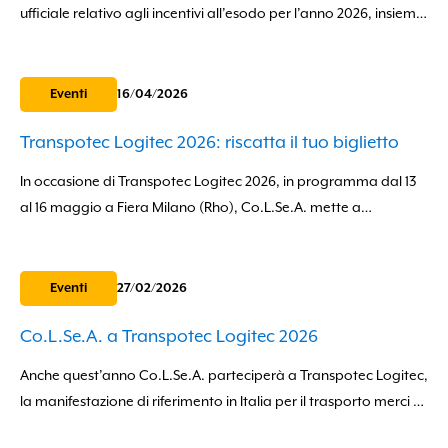
ufficiale relativo agli incentivi all’esodo per l’anno 2026, insieme
alla documentazione necessaria per la presentazione delle
domande. Si tratta di una misura finalizzata...
Eventi
16/04/2026
Transpotec Logitec 2026: riscatta il tuo biglietto
In occasione di Transpotec Logitec 2026, in programma dal 13
al 16 maggio a Fiera Milano (Rho), Co.L.Se.A. mette a
disposizione dei propri Soci un Codice Invito per l’accesso alla...
Eventi
27/02/2026
Co.L.Se.A. a Transpotec Logitec 2026
Anche quest’anno Co.L.Se.A. parteciperà a Transpotec Logitec,
la manifestazione di riferimento in Italia per il trasporto merci e
la logistica integrata, in programma dal 13 al 16 maggio 2026