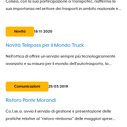
Colsea, con la sua partecipazione a Transpotec, riafferma la
sua importanza nel settore dei trasporti in ambito nazionale ed
internazionale. Vieni a visitarci in fiera a Milano Rho per
scoprire...
Novità
18/11/2020
Novità Telepass per il Mondo Truck
Nell’ottica di offrire un servizio sempre più tecnologicamente
avanzato e su misura per il mondo dell’autotrasporto, la
Società Telepass, riformula le modalità e le condizioni di
erogazione del servizio pedaggi...
Comunicazioni
25/03/2019
Ristoro Ponte Morandi
Co.l.se.a. avvia il servizio di gestione e presentazione delle
pratiche relative al "ristoro-rimborso" delle maggiori spese
viaggio sostenute dagli autotrasportatori in seguito al crollo