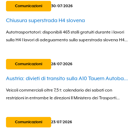
Comunicazioni
30/07/2026
Chiusura superstrada H4 slovena
Autotrasportatori: disponibili 465 stalli gratuiti durante i lavori
sulla H4 I lavori di adeguamento sulla superstrada slovena H4
interessano i flussi di traffico merci nell'area del confine italo-
sloveno. Per limitarne l'impatto sul...
Comunicazioni
28/07/2026
Austria: divieti di transito sulla A10 Tauern Autobahn
Veicoli commerciali oltre 7,5 t: calendario dei sabati con
restrizioni in entrambe le direzioni Il Ministero dei Trasporti
austriaco ha introdotto, con apposita ordinanza (BGBl. II Nr.
190/2026), divieti di transito...
Comunicazioni
23/07/2026