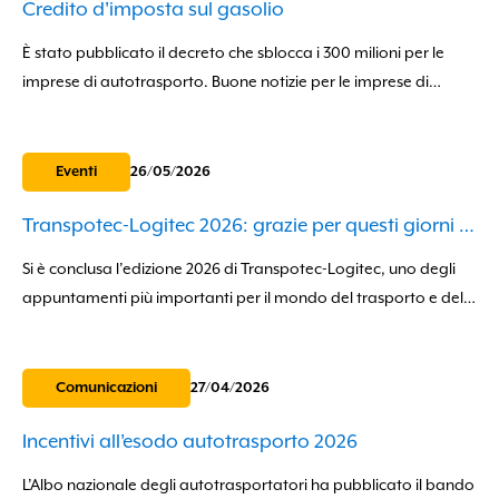
Credito d'imposta sul gasolio
È stato pubblicato il decreto che sblocca i 300 milioni per le
imprese di autotrasporto. Buone notizie per le imprese di
autotrasporto: sulla Gazzetta Ufficiale n. 167 del 21 luglio 2026...
Eventi
26/05/2026
Transpotec-Logitec 2026: grazie per questi giorni insieme
Si è conclusa l’edizione 2026 di Transpotec-Logitec, uno degli
appuntamenti più importanti per il mondo del trasporto e della
logistica, e per Co.L.Se.A. sono stati giorni intensi, ricchi di
incontri...
Comunicazioni
27/04/2026
Incentivi all’esodo autotrasporto 2026
L’Albo nazionale degli autotrasportatori ha pubblicato il bando