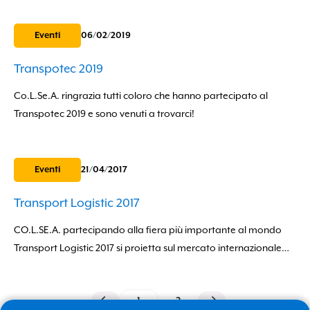
del Ponte Morandi di Genova. Di cosa...
Eventi
06/02/2019
Transpotec 2019
Co.L.Se.A. ringrazia tutti coloro che hanno partecipato al
Transpotec 2019 e sono venuti a trovarci!
Eventi
21/04/2017
Transport Logistic 2017
CO.L.SE.A. partecipando alla fiera più importante al mondo
Italiano
Transport Logistic 2017 si proietta sul mercato internazionale
con l'obiettivo di acquisire l'esperienza e la conoscenza
English
necessaria per offrire con competitività...
1
2