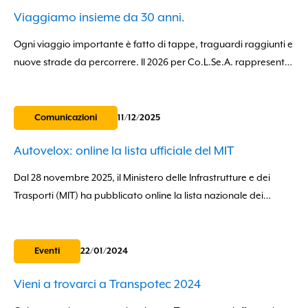
Viaggiamo insieme da 30 anni.
Ogni viaggio importante è fatto di tappe, traguardi raggiunti e
nuove strade da percorrere. Il 2026 per Co.L.Se.A. rappresenta
un momento speciale: 30 anni di attività al fianco delle imprese
di autotrasporto...
Comunicazioni
11/12/2025
Autovelox: online la lista ufficiale del MIT
Dal 28 novembre 2025, il Ministero delle Infrastrutture e dei
Trasporti (MIT) ha pubblicato online la lista nazionale dei
dispositivi di rilevamento della velocità autorizzati.Si tratta di
una novità...
Eventi
22/01/2024
Vieni a trovarci a Transpotec 2024