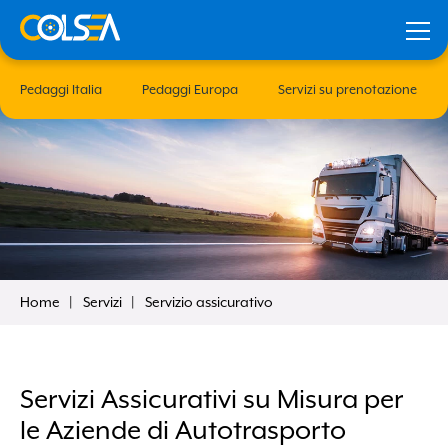
Pedaggi Italia
Pedaggi Europa
Servizi su prenotazione
Home
Servizi
Servizio assicurativo
iesta
Ricordami
Servizi Assicurativi su Misura per
le Aziende di Autotrasporto