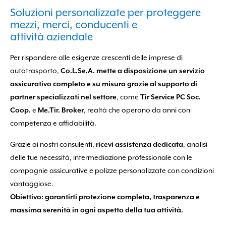
Smarrito i dati?
Clicca qui per recuperarli
Soluzioni personalizzate per proteggere
mezzi, merci, conducenti e
attività aziendale
Per rispondere alle esigenze crescenti delle imprese di
autotrasporto,
Co.L.Se.A. mette a disposizione un servizio
assicurativo completo e su misura grazie al supporto di
partner specializzati nel settore
, come
Tir Service PC Soc.
Coop.
e
Me.Tir. Broker
, realtà che operano da anni con
competenza e affidabilità.
Grazie ai nostri consulenti,
ricevi assistenza dedicata
, analisi
delle tue necessità, intermediazione professionale con le
compagnie assicurative e polizze personalizzate con condizioni
vantaggiose.
Obiettivo: garantirti protezione completa, trasparenza e
massima serenità in ogni aspetto della tua attività.