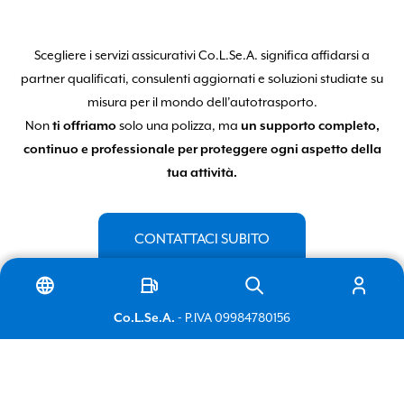
Scegliere i servizi assicurativi Co.L.Se.A. significa affidarsi a
partner qualificati, consulenti aggiornati e soluzioni studiate su
misura per il mondo dell’autotrasporto.
Non
ti offriamo
solo una polizza, ma
un supporto completo,
continuo e professionale per proteggere ogni aspetto della
Italiano
tua attività.
English
CONTATTACI SUBITO
Co.L.Se.A.
- P.IVA 09984780156