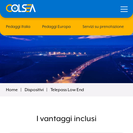
Pedaggi Italia
Pedaggi Europa
Servizi su prenotazione
Home
Dispositivi
Telepass Low End
iesta
Ricordami
I vantaggi inclusi