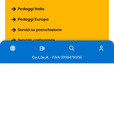
Pedaggi Italia
Italiano
Pedaggi Europa
Servizi su prenotazione
English
Servizio carburante
Servizi finanziari
Co.L.Se.A.
- P.IVA 09984780156
Servizio assicurativo
Consulente ADR
Noleggio
Pneumatici