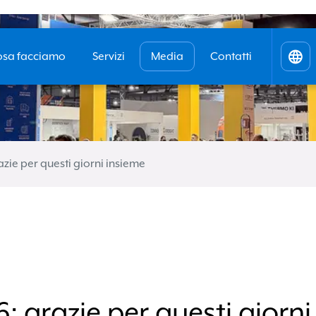
sa facciamo
Servizi
Media
Contatti
Ital
Engl
zie per questi giorni insieme
Vantaggi
invia la tua
richiesta
 grazie per questi giorni