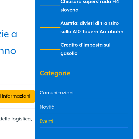
Chiusura superstrada H4
x
slovena
Austria: divieti di transito
x
ie a
sulla A10 Tauern Autobahn
Credito d'imposta sul
anno
x
gasolio
Categorie
Comunicazioni
i informazioni
Novità
ella logistica,
Eventi