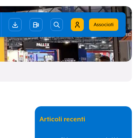
Associati
iano
ish
Ricordami
Articoli recenti
Smarrito i dati?
Clicca qui per recuperarli