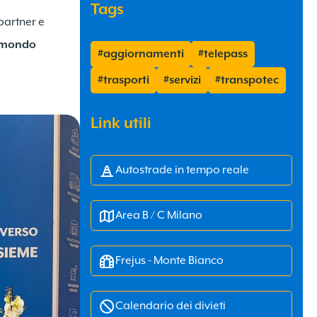
Tags
partner e
l mondo
#aggiornamenti
#telepass
#trasporti
#servizi
#transpotec
Link utili
Autostrade in tempo reale
Area B / C Milano
Frejus - Monte Bianco
Calendario dei divieti